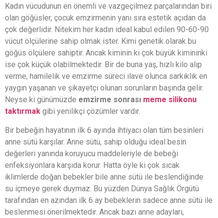
Kadın vücudunun en önemli ve vazgeçilmez parçalarından biri
olan göğüsler, çocuk emzirmenin yanı sıra estetik açıdan da
çok değerlidir. Nitekim her kadın ideal kabul edilen 90-60-90
vücut ölçülerine sahip olmak ister. Kimi genetik olarak bu
göğüs ölçülere sahiptir. Ancak kiminin ki çok büyük kimininki
ise çok küçük olabilmektedir. Bir de buna yaş, hızlı kilo alıp
verme, hamilelik ve emzirme süreci ilave olunca sarkıklık en
yaygın yaşanan ve şikayetçi olunan sorunların başında gelir.
Neyse ki günümüzde
emzirme sonrası
meme silikonu
taktırmak
gibi yenilikçi çözümler vardır.
Bir bebeğin hayatının ilk 6 ayında ihtiyacı olan tüm besinleri
anne sütü karşılar. Anne sütü, sahip olduğu ideal besin
değerleri yanında koruyucu maddeleriyle de bebeği
enfeksiyonlara karşıda korur. Hatta öyle ki çok sıcak
iklimlerde doğan bebekler bile anne sütü ile beslendiğinde
su içmeye gerek duymaz. Bu yüzden Dünya Sağlık Örgütü
tarafından en azından ilk 6 ay bebeklerin sadece anne sütü ile
beslenmesi önerilmektedir. Ancak bazı anne adayları,