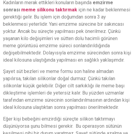
Kadınların merak ettikleri konuların başında
emzirme
sonrası
meme silikonu taktırmak
için ne kadar beklenmesi
gerektiği gelir. Bu işlem için doğumdan sonra 3 ay
beklenmesi yeterlidir. Yani emzirme sürecine bir sakıncası
yoktur. Ancak bu süreçte yapılması pek önerilmez. Çünkü
yaşanan kilo değişimleri ve sütten dolu hacimli görünen
meme görüntüsü emzirme süreci sonlandırıldığında
değişebilmektedir. Dolayısıyla emzirme sürecinden sonra kişi
ideal kilosuna ulaştığında yapılması en sağlıklı yaklaşımdır.
Şayet süt bezleri ve meme formu son haline almadan
yapılırsa, takılan silikonlar doğal durmaz. Çünkü takılan
silikonlar küçük gelebilir. Diğer cilt sarkıklığı ile meme başı
dikleştirme işlemleri de yetersiz kalır. Bu yüzden uzmanlar
tarafından emzirme sürecinin sonlandırılmasının ardından kişi
ideal kilosuna ulaştıktan sonra yapılması önerilmektedir.
Eğer kişi bebeğini emzirdiği süreçte silikon taktırmayı
düşünüyorsa şunu bilmesi gerekir. Bu operasyon sütünün
kesilmesi gibi bir durum yaratmaz. Şayet sütünde azalma ve