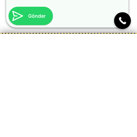
Gönder
Rasimpaşa Mah. Rıhtım Cd. No:34 Kadıköy/İstanbul
+90 545 440 12 19
info@drcanesthetic.com.tr
Çalışma Saatleri
7/24