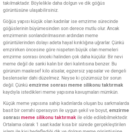
takılmaktadır. Böylelikle daha dolgun ve dik göğüs
görüntüsüne ulaşabilirsiniz.
Göğüs yapısı küçük olan kadınlar ise emzirme sürecinde
göğüslerinin büyümesinden son derece mutlu olur. Ancak
emzirmenin sonlandırılmasının ardından meme
görüntülerinden dolayı adeta hayal kırıklığına uğrarlar. Çünkü
emzirirken öncesine göre nispeten büyük olan memeleri
emzirme sonrası önceki halinden çok daha küçülür. Bir nevi
meme değil de sanki kalın bir deri kalıntısına benzer. Bu
görünüm maalesef kilo alsalar, egzersiz yapsalar ve dengeli
beslenseler dahi düzelmez. Neyse ki çözümsüz bir sorun
değil. Çünkü
emzirme sonrası meme silikonu taktırmak
kaydıyla istedikleri meme yapısına kavuşmaları mümkün.
Küçük meme yapısına sahip kadınlarda oluşan bu sarkmalarda
basit bir cerrahi operasyon ile uygun şekil ve boyut,
emzirme
sonrası
meme silikonu taktırmak
ile elde edilebilmektedir.
Ortalama olarak 1 saat kadar kısa bir sürede gerçekleştirilen
işlem ile kişi hedeflediği dik ve dolgun meme görüntüsüne