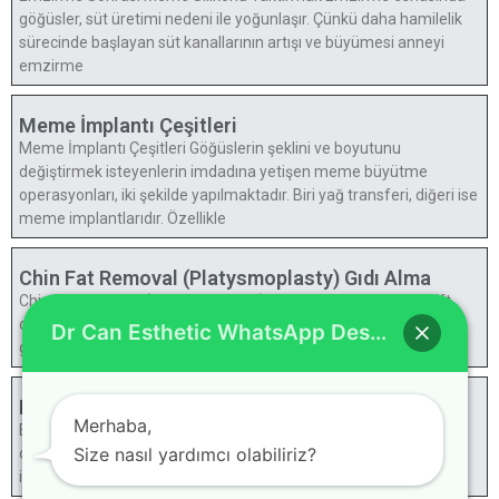
göğüsler, süt üretimi nedeni ile yoğunlaşır. Çünkü daha hamilelik
sürecinde başlayan süt kanallarının artışı ve büyümesi anneyi
emzirme
Meme İmplantı Çeşitleri
Meme İmplantı Çeşitleri Göğüslerin şeklini ve boyutunu
değiştirmek isteyenlerin imdadına yetişen meme büyütme
operasyonları, iki şekilde yapılmaktadır. Biri yağ transferi, diğeri ise
meme implantlarıdır. Özellikle
Chin Fat Removal (Platysmoplasty) Gıdı Alma
Chin Fat Removal (Platysmoplasty) Gıdı Alma Birçoğumuz çift
çene olarak da anılan sarkık gıdı sorunundan mustaribiz. Gıdı
Dr Can Esthetic WhatsApp Destek
genelde, bu bölgedeki derinin kolajen eksilmesi ve elastikiyetini
Bichectomy
Merhaba,
Bichectomy Küçük yaşlarda sıkılası tombul yanakların kaynağı
Size nasıl yardımcı olabiliriz?
olan yağlar, yaş ilerledikçe estetik bir sorun haline gelir. Bu durum
ise kişilerin olduğundan kilolu ve yaşlı görünmesine