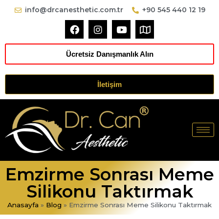
info@drcanesthetic.com.tr
+90 545 440 12 19
Ücretsiz Danışmanlık Alın
İletişim
Emzirme Sonrası Meme
Silikonu Taktırmak
Anasayfa
»
Blog
»
Emzirme Sonrası Meme Silikonu Taktırmak