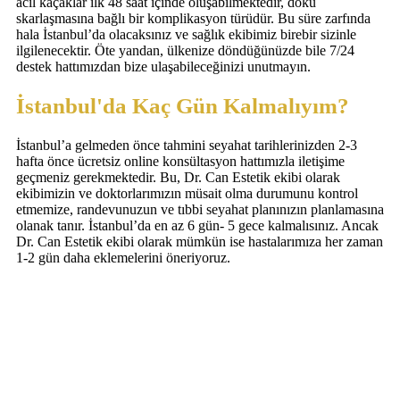
acil kaçaklar ilk 48 saat içinde oluşabilmektedir, doku
skarlaşmasına bağlı bir komplikasyon türüdür. Bu süre zarfında
hala İstanbul’da olacaksınız ve sağlık ekibimiz birebir sizinle
ilgilenecektir. Öte yandan, ülkenize döndüğünüzde bile 7/24
destek hattımızdan bize ulaşabileceğinizi unutmayın.
İstanbul'da Kaç Gün Kalmalıyım?
İstanbul’a gelmeden önce tahmini seyahat tarihlerinizden 2-3
hafta önce ücretsiz online konsültasyon hattımızla iletişime
geçmeniz gerekmektedir. Bu, Dr. Can Estetik ekibi olarak
ekibimizin ve doktorlarımızın müsait olma durumunu kontrol
etmemize, randevunuzun ve tıbbi seyahat planınızın planlamasına
olanak tanır. İstanbul’da en az 6 gün- 5 gece kalmalısınız. Ancak
Dr. Can Estetik ekibi olarak mümkün ise hastalarımıza her zaman
1-2 gün daha eklemelerini öneriyoruz.