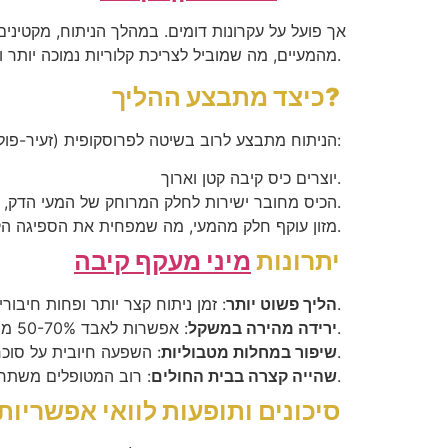
מהמעיים, מה שמוביל לצריכת קלוריות נמוכה יותר וספיגה מופחתת של מזון.
כיצד מתבצע ההליך?
הניתוח מתבצע לרוב בשיטה לפרוסקופית (זעיר-פולשנית) תחת הרדמה כללית. במהלך ההליך:
יוצרים כיס קיבה קטן וארוך.
הכיס מחובר ישירות לחלק המרוחק של המעי הדק, כ-200 ס”מ מההתחלה.
מזון עוקף חלק מהמעי, מה שמפחית את הספיגה הקלורית.
יתרונות
מיני מעקף קיבה
: זמן ניתוח קצר יותר ופחות חיבורים כירורגיים.
הליך פשוט יותר
: אפשרות לאבד 50-70% מהמשקל העודף תוך 6 חודשים.
ירידה מהירה במשקל
: השפעה חיובית על סוכרת סוג 2, יתר לחץ דם וכולסטרול גבוה.
שיפור במחלות מטבוליות
: רוב המטופלים משתחררים תוך 2-3 ימים.
שהייה קצרה בבית החולים
סיכונים ותופעות לוואי אפשריות