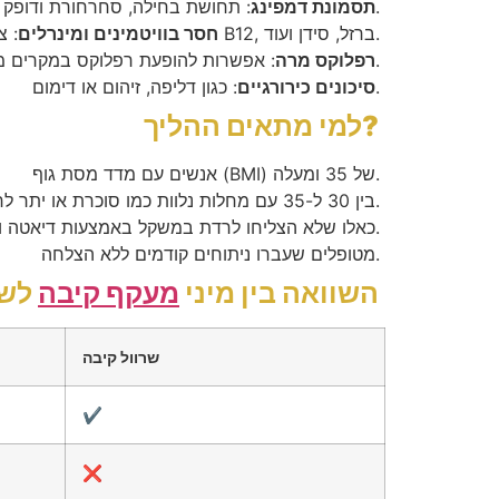
: תחושת בחילה, סחרחורת ודופק מהיר לאחר אכילת מזון עשיר בסוכר.
תסמונת דמפינג
: צורך בתוספי B12, ברזל, סידן ועוד.
חסר בוויטמינים ומינרלים
: אפשרות להופעת רפלוקס במקרים מסוימים.
רפלוקס מרה
: כגון דליפה, זיהום או דימום.
סיכונים כירורגיים
למי מתאים ההליך?
אנשים עם מדד מסת גוף (BMI) של 35 ומעלה.
BMI בין 30 ל-35 עם מחלות נלוות כמו סוכרת או יתר לחץ דם.
כאלו שלא הצליחו לרדת במשקל באמצעות דיאטה ופעילות גופנית.
מטופלים שעברו ניתוחים קודמים ללא הצלחה.
השוואה בין מיני
מעקף קיבה
לשר
שרוול קיבה
✔️
❌