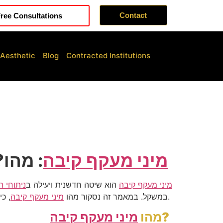
Contact
ree Consultations
 Aesthetic
Blog
Contracted Institutions
מיני מעקף קיבה
: מהו?
מיני מעקף קיבה
הוא שיטה חדשנית ויעילה ב
ניתוחי 
, כיצד הוא מתבצע, יתרונותיו, סיכונים ותהליך הטיפול.
במשקל. במאמר זה נסקור מהו
מיני מעקף קיבה
?
מהו
מיני מעקף קיבה