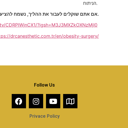
הניתוח.
אם אתם שוקלים לעבור את ההליך, נשמח להציע ייעוץ חינם עם המומחים שלנו ולתכנן יחד את תהליך הטיפול המתאים עבורכם.
m/tv/CDRPlWjnCX1/?igsh=M3J3MXZkOXNzMjI0
tps://drcanesthetic.com.tr/en/obesity-surgery/
Follow Us
Privace Policy