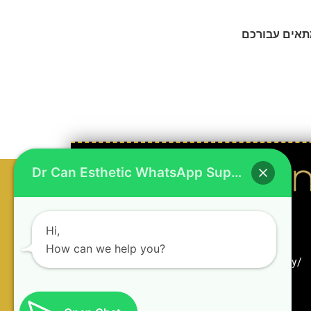
Dr Can Esthetic WhatsApp Support
Hi,
How can we help you?
Rasimpaşa Mah. Rıhtım Cd. No:34 Kadıköy/
İstanbul
+90 545 440 12 19