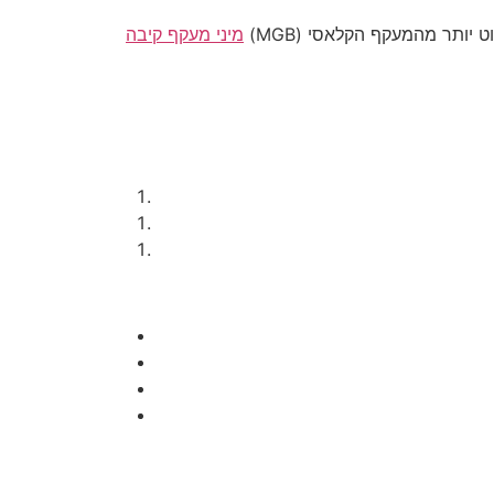
(MGB) הוא הליך כירורגי פשוט יותר מהמעקף הקלאסי (Roux-en-Y), אך פועל על עקרונות דומים. במהלך הניתוח, מקטינים את נפח הקיבה ומעקפים חלק
מיני מעקף קיבה