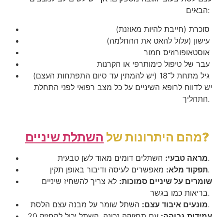
הבאים:
סוכרת (חייבת להיות מאוזנת)
עישון (עלול להאט את ההחלמה)
אוסטאופורוזיס חמור
עבר של טיפול כימותרפי או הקרנות
גיל מתחת ל־18 (יש להמתין עד סיום התפתחות העצם)
יש לדווח לרופא השיניים על כל מצב רפואי לפני התחלת
התהליך.
?
מהם היתרונות של
השתלת שיניים
השתלים דומים מאוד לשן טבעית.
מראה טבעי:
מאפשרים לעיסה ודיבור באופן תקין.
תפקוד מלא:
שומרים על שיניים סמוכות:
לא צריך להשחיז שיניים
בריאות כמו בגשר.
השתל שומר על מבנה עצם הלסת.
מונעים איבוד עצם:
עמידות גבוהה:
עם תחזוקה נכונה, השתל יכול להחזיק 20