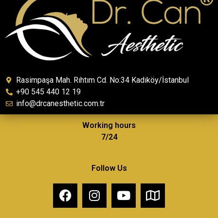
Rasimpaşa Mah. Rıhtım Cd. No:34 Kadıköy/İstanbul
+90 545 440 12 19
info@drcanesthetic.com.tr
Working hours
7/24
Follow Us