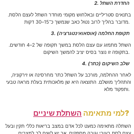
2. החדרת השתל
בתנאים סטריליים ובאלחוש מקומי מוחדר השתל לעצם הלסת.
מדובר בהליך לרוב נטול כאב שנמשך כ־15–30 דקות.
3. תקופת החלמה (אוסאואינטגרציה)
השתל מתמזג עם עצם הלסת במשך תקופה של 2–4 חודשים.
בתקופה זו נוצר בסיס יציב להמשך השיקום.
4. שלב השיקום (כתר)
לאחר ההחלמה, מורכב על השתל כתר מחרסינה או זירקוניה,
והתהליך מושלם. התוצאה היא שן מלאכותית בעלת מראה טבעי
ותפקוד מלא.
?
למי מתאימה
השתלת שיניים
השתלה מתאימה כמעט לכל אדם במצב בריאות כללי תקין ובעל
עצם לסת בעובי וגובה מספקים. אך יש לשים לב למצבים