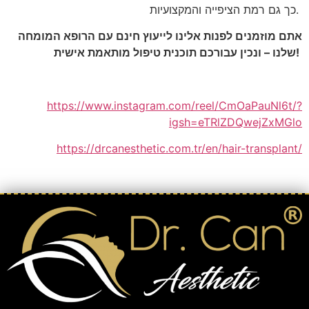
.
כך גם רמת הציפייה והמקצועיות
אתם מוזמנים לפנות אלינו לייעוץ חינם עם הרופא המומחה
שלנו – ונכין עבורכם תוכנית טיפול מותאמת אישית!
https://www.instagram.com/reel/CmOaPauNl6t/?
igsh=eTRlZDQwejZxMGlo
https://drcanesthetic.com.tr/en/hair-transplant/