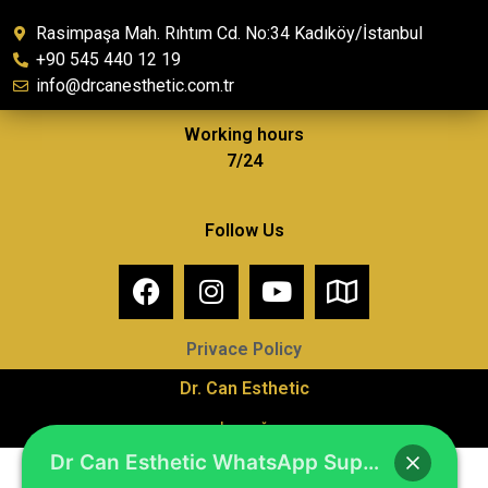
Rasimpaşa Mah. Rıhtım Cd. No:34 Kadıköy/İstanbul
+90 545 440 12 19
info@drcanesthetic.com.tr
Working hours
7/24
Follow Us
Privace Policy
Dr. Can Esthetic
barçağ
Dr Can Esthetic WhatsApp Support