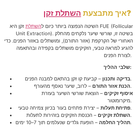
?
איך
מתבצעת
השתלת
זקן
FUE (Follicular
השיטה
הנפוצה
ביותר
כיום
ל
השתלת
זקן
היא
בשיטה
זו
,
שורשי
שיער
נלקחים
מהחלק
Unit Extraction).
האחורי
של
הקרקפת
(
אזור
התורם
),
ומושתלים
באזור
הפנים
.
כדי
להגיע
למראה
טבעי
,
הזקיקים
מושתלים
בקפידה
ובהתאמה
.
לצורת
הפנים
:
שלבי
ההליך
.
בדיקה
ותכנון
–
קביעת
קו
זקן
בהתאם
למבנה
הפנים
.
הכנת אזור התורם
– לרוב, שיער נאסף מהעורף
איסוף זקיקים
– הוצאת שורשי השיער בעזרת
.
מיקרומוטור
.
פתיחת תעלות
– יצירת פתחים בעור בכיוון צמיחה טבעי
.
השתלת זקיקים
– הכנסת הזקיקים בזהירות לתעלות
.
תהליך החלמה
– הופעת גלדים שנעלמים תוך 7–10 ימים