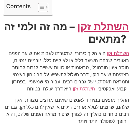
Contents
השתלת
זקן
–
מה
זה
ולמי
זה
?
מתאים
השתלת
זקן
היא
הליך
כירורגי
שמטרתו
לעבות
את
שיער
הפנים
באזורים
שבהם
השיער
דליל
או
לא
קיים
כלל
.
גורמים
גנטיים
,
חוסר
איזון
הורמונלי
,
טראומות
או
כוויות
עשויים
לגרום
לחוסר
בצמיחת
שיער
בזקן
,
דבר
העלול
להשפיע
על
הביטחון
העצמי
והמראה
האסתטי
של
גברים
רבים
.
עבור
מי
שמעוניין
בפתרון
.
קבוע
ואפקטיבי
,
השתלת
זקן
היא
דרך
יעילה
ובטוחה
ההליך
מתאים
במיוחד
לאנשים
שאינם
מרוצים
מצורת
הזקן
שלהם
,
שרוצים
למלא
אזורים
ריקים
או
שאין
להם
כלל
זקן
.
גברים
רבים
בוחרים
בהליך
זה
לצורך
שיפור
מראה
הפנים
שלהם
,
והוא
.
הופך
לפופולרי
יותר
ויותר