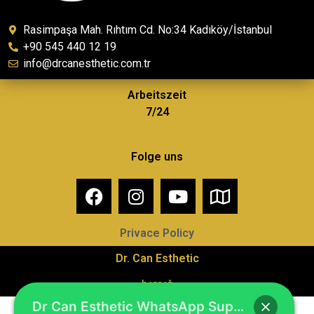
Rasimpaşa Mah. Rıhtım Cd. No:34 Kadıköy/İstanbul
+90 545 440 12 19
info@drcanesthetic.com.tr
Arbeitszeit
7/24
Folge uns
Privace Policy
Dr. Can Esthetic
barçağ
Dr Can Esthetic WhatsApp Support Line