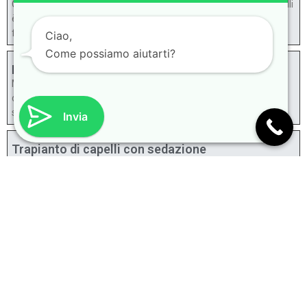
Quanto costano i trapianti di capelli nel 2025? Il trapianto di capelli
è diventato una procedura fondamentale in termini di estetica e
fiducia in se
Ciao,
Come possiamo aiutarti?
Metodi medici nei trattamenti per capelli
Metodi medici nei trattamenti per capelli Capelli, che sono una
delle parti più importanti dell’aspetto; sono esposti allo
spargimento di fronte a fattori come stress,
Invia
Trapianto di capelli con sedazione
Trapianto di capelli con sedazione Il trapianto di capelli è
un’operazione che tutti possono richiedere da donna a uomo. Vuoi
avere un aspetto naturale dopo
Che cos’è il trapianto di barba e come viene
eseguito?
Che cos’è il trapianto di barba e come viene eseguito? Le barbe,
che sono un segno della pubertà, sono un problema importante
per gli uomini