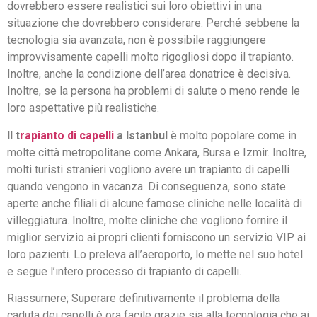
dovrebbero essere realistici sui loro obiettivi in una
situazione che dovrebbero considerare. Perché sebbene la
tecnologia sia avanzata, non è possibile raggiungere
improvvisamente capelli molto rigogliosi dopo il trapianto.
Inoltre, anche la condizione dell’area donatrice è decisiva.
Inoltre, se la persona ha problemi di salute o meno rende le
loro aspettative più realistiche.
Il t
rapianto di capelli
a Istanbul
è molto popolare come in
molte città metropolitane come Ankara, Bursa e Izmir. Inoltre,
molti turisti stranieri vogliono avere un trapianto di capelli
quando vengono in vacanza. Di conseguenza, sono state
aperte anche filiali di alcune famose cliniche nelle località di
villeggiatura. Inoltre, molte cliniche che vogliono fornire il
miglior servizio ai propri clienti forniscono un servizio VIP ai
loro pazienti. Lo preleva all’aeroporto, lo mette nel suo hotel
e segue l’intero processo di trapianto di capelli.
Riassumere; Superare definitivamente il problema della
caduta dei capelli è ora facile grazie sia alla tecnologia che ai